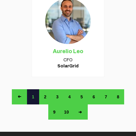
Aurelio Leo
CFO
SolarGrid
➜
1
2
3
4
5
6
7
8
9
10
➜