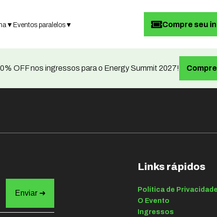
Compre seu i
ma
▼
Eventos paralelos
▼
0% OFF nos ingressos para o Energy Summit 2027!
Compre 
Links rápidos
Política de Privacidad
O Evento
Ingressos