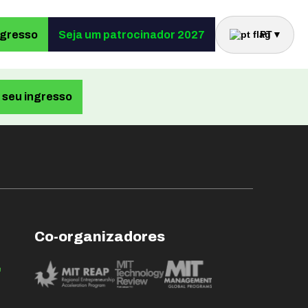
ngresso
Seja um patrocinador 2027
PT
▼
seu ingresso
Co-organizadores
e