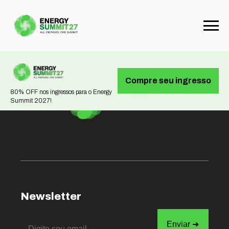
Not found
Compre seu ingresso
80% OFF nos ingressos para o Energy
Summit 2027!
Newsletter