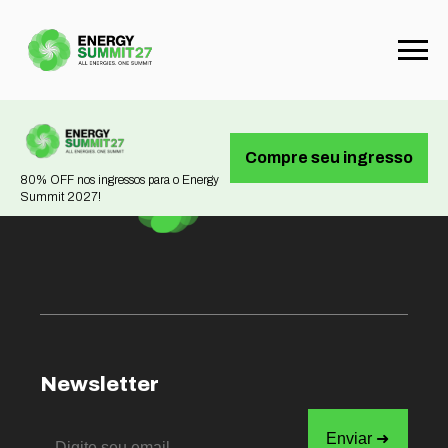
Not found
Compre seu ingresso
80% OFF nos ingressos para o Energy
Summit 2027!
Newsletter