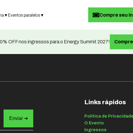
Compre seu i
ma
▼
Eventos paralelos
▼
0% OFF nos ingressos para o Energy Summit 2027!
Compre 
Links rápidos
Política de Privacidad
O Evento
Ingressos