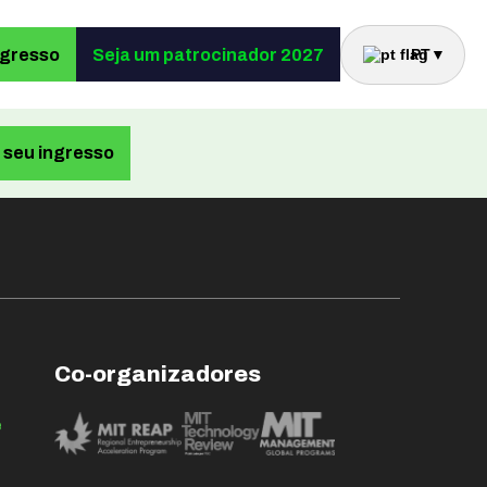
ngresso
Seja um patrocinador 2027
PT
▼
seu ingresso
Co-organizadores
e