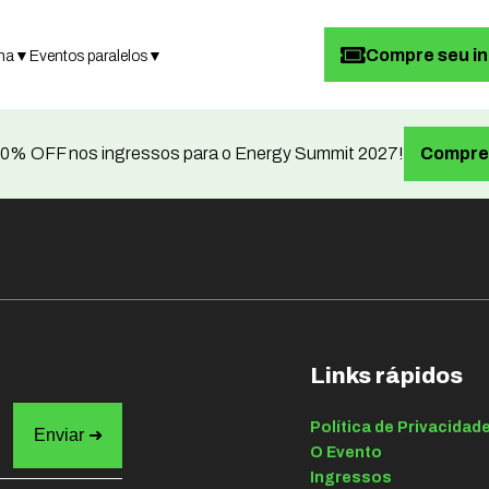
Compre seu i
ma
▼
Eventos paralelos
▼
0% OFF nos ingressos para o Energy Summit 2027!
Compre 
Links rápidos
Política de Privacidad
O Evento
Ingressos