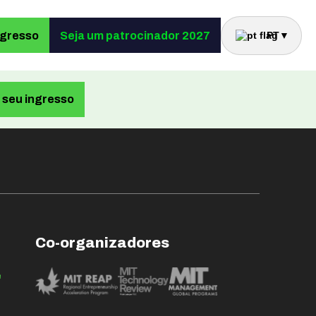
ngresso
Seja um patrocinador 2027
PT
▼
seu ingresso
Co-organizadores
e