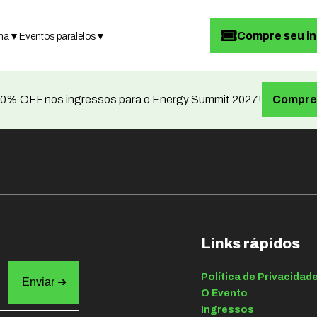
Compre seu i
ma
▼
Eventos paralelos
▼
0% OFF nos ingressos para o Energy Summit 2027!
Compre 
Links rápidos
Política de Privacidad
O Evento
Ingressos