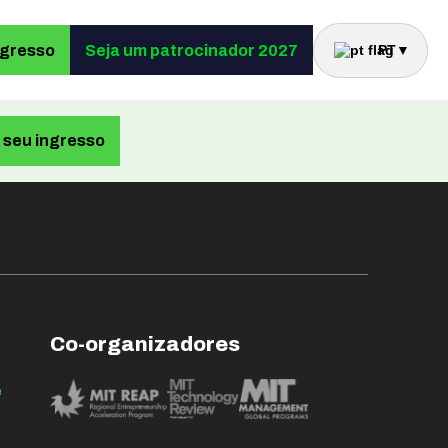
ngresso
Seja um patrocinador 2027
PT
▼
seu ingresso
Co-organizadores
e