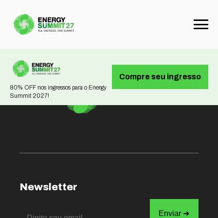
Not found
Compre seu ingresso
80% OFF nos ingressos para o Energy
Summit 2027!
Newsletter