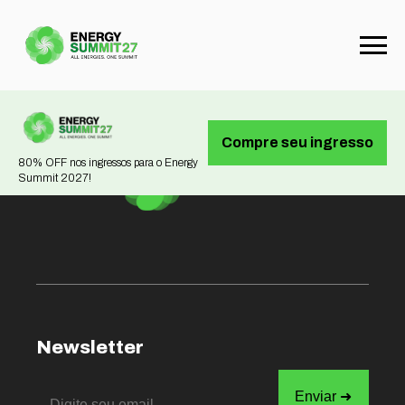
Not found
Compre seu ingresso
80% OFF nos ingressos para o Energy
Summit 2027!
Newsletter