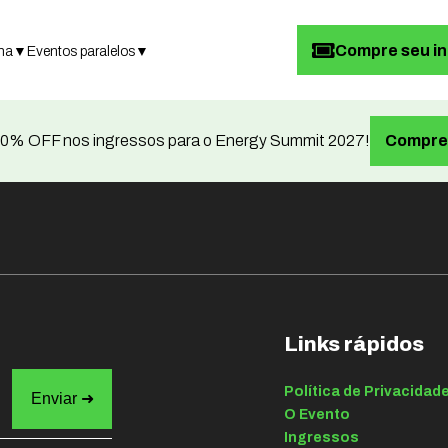
Compre seu i
ma
▼
Eventos paralelos
▼
0% OFF nos ingressos para o Energy Summit 2027!
Compre 
Links rápidos
Política de Privacidad
O Evento
Ingressos