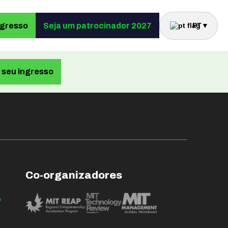
ngresso
Seja um patrocinador 2027
PT
▼
seu ingresso
Co-organizadores
e