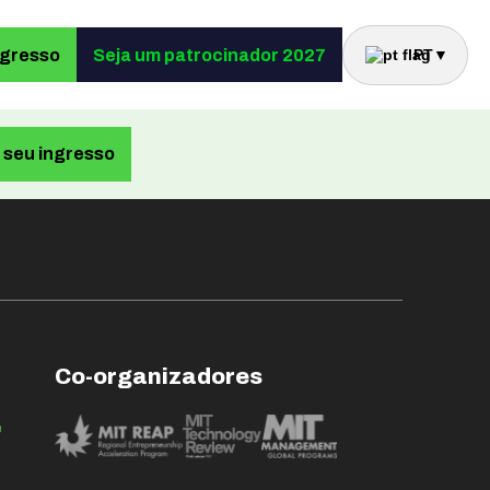
ngresso
Seja um patrocinador 2027
PT
▼
seu ingresso
Co-organizadores
e