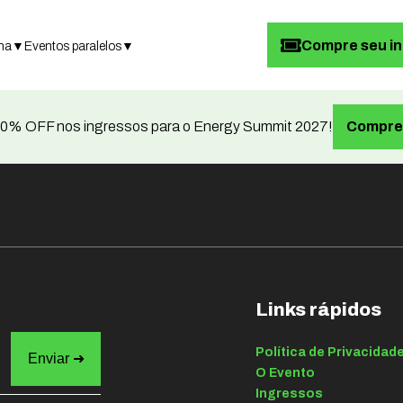
Compre seu i
ma
▼
Eventos paralelos
▼
0% OFF nos ingressos para o Energy Summit 2027!
Compre 
Links rápidos
Política de Privacidad
O Evento
Ingressos