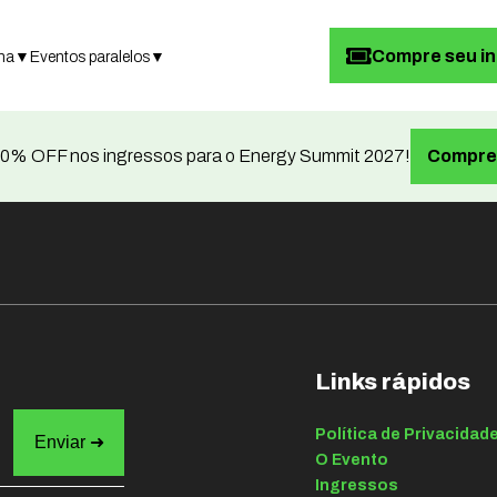
Compre seu i
ma
▼
Eventos paralelos
▼
0% OFF nos ingressos para o Energy Summit 2027!
Compre 
Links rápidos
Política de Privacidad
O Evento
Ingressos