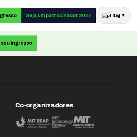
ngresso
Seja um patrocinador 2027
PT
▼
seu ingresso
Co-organizadores
e