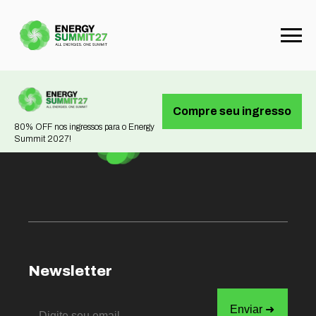
Not found
Compre seu ingresso
80% OFF nos ingressos para o Energy
Summit 2027!
Newsletter